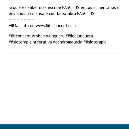
Si quieres saber más escribe FASCITIS en los comentarios o
envíanos un mensaje con la palabra FASCITIS.
———————
📲Más info en www.fiit-concept.com
#fiitconcept #robertojunquera #iñigojunquera
#fisioterapiaintegrativa #condromalacia #fisioterapia
🗓️ Calendario JULIO 2025: Ejercicios para Adultos
Mayores | Mariana Quevedo
🔴¿Cómo Detectar una Rotura Muscular Durante el
Ejercicio? Roberto te enseña cómo detectar una