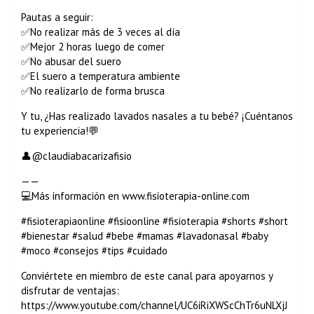
Pautas a seguir:
✅No realizar más de 3 veces al día
✅Mejor 2 horas luego de comer
✅No abusar del suero
✅El suero a temperatura ambiente
✅No realizarlo de forma brusca
Y tu, ¿Has realizado lavados nasales a tu bebé? ¡Cuéntanos
tu experiencia!💬
👤@claudiabacarizafisio
——
💻Más información en www.fisioterapia-online.com
#fisioterapiaonline #fisioonline #fisioterapia #shorts #short
#bienestar #salud #bebe #mamas #lavadonasal #baby
#moco #consejos #tips #cuidado
Conviértete en miembro de este canal para apoyarnos y
disfrutar de ventajas:
https://www.youtube.com/channel/UC6iRiXWScChTr6uNLXjJ