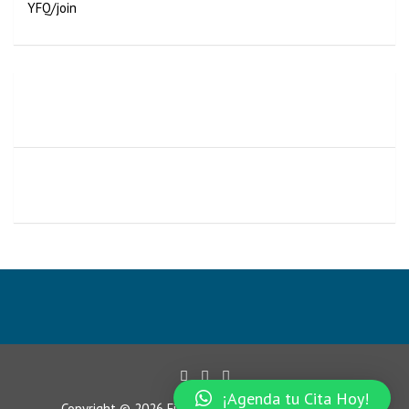
YFQ/join
🧎🏼‍♂️Ejercicios de ESTABILIDAD y FLEXIÓN de CADERA
👩🏼‍🦳
Rutina de PILATES con FITBALL para CUERPO COMPLETO
🟢
¡Agenda tu Cita Hoy!
Copyright © 2026
Fisioyak
Aviso de Privacidad