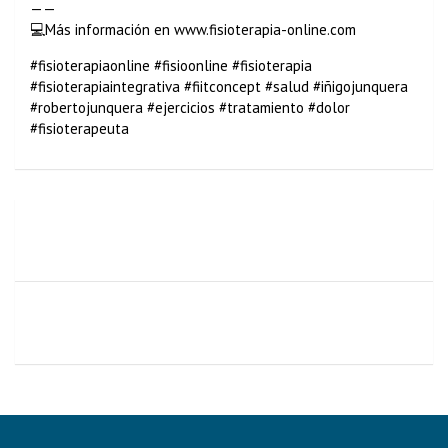
——
💻Más información en www.fisioterapia-online.com
#fisioterapiaonline #fisioonline #fisioterapia
#fisioterapiaintegrativa #fiitconcept #salud #iñigojunquera
#robertojunquera #ejercicios #tratamiento #dolor
#fisioterapeuta
¡Ejercicio de aducción, rotación y separación para relajar
tus caderas! 😎¡Inténtalo y nos cuentas e
¡DATOS CURIOSOS DEL CUERPO HUMANO EN EL ESPACIO!
💥Si te ha parecido interesante, quédate atento a n