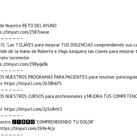
e de Nuestro RETO DEL AYUNO
s://tinyurl.com/2587swue
—————–
S. “Las 7 CLAVES para mejorar TUS DOLENCIAS comprendiendo sus c
de de la mano de Roberto e Iñigo Junquera las claves para mejorar 
rato locomotor.
s://tinyurl.com/298yqk8k
—————–
OS NUESTROS PROGRAMAS PARA PACIENTES para resolver patologías 
í: https://tinyurl.com/2638h6f5
—————–
OS NUESTROS CURSOS para profesionales y MEJORA TUS COMPETENC
í: https://tinyurl.com/2y5o8mt3
—————–
estro 🅻🅸🅱🆁🅾 “COMPRENDIENDO TU DOLOR”
https://tinyurl.com/269e4cjs
—————–