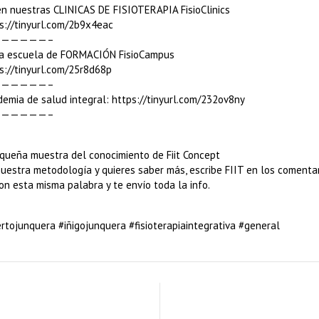
nuestras CLINICAS DE FISIOTERAPIA FisioClinics
s://tinyurl.com/2b9x4eac
—————–
tra escuela de FORMACIÓN FisioCampus
s://tinyurl.com/25r8d68p
—————–
demia de salud integral: https://tinyurl.com/232ov8ny
—————–
queña muestra del conocimiento de Fiit Concept
 nuestra metodología y quieres saber más, escribe FIIT en los coment
on esta misma palabra y te envío toda la info.
ertojunquera #iñigojunquera #fisioterapiaintegrativa #general
e error al estirar los gúteos 📌
El Dr. Aitor Asensi en A Bocad