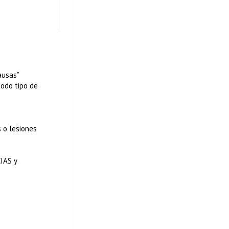
ausas”
todo tipo de
o lesiones
IAS y