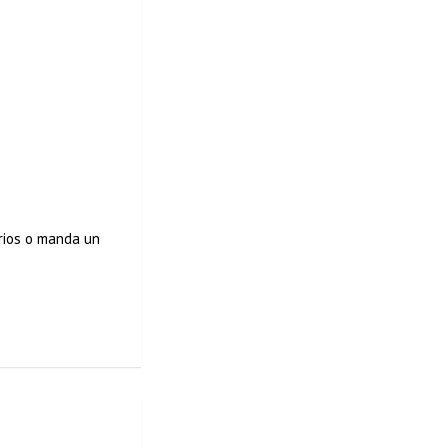
arios o manda un
os. ¿Es posible