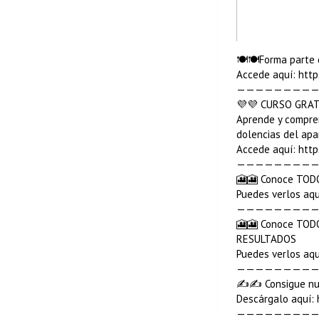
🍽️🍽️Forma part
Accede aquí: http
—————————
💜💜 CURSO GRATI
Aprende y compren
dolencias del apa
Accede aquí: http
—————————
🎦🎦 Conoce TOD
Puedes verlos aqu
—————————
🎦🎦 Conoce TOD
RESULTADOS
Puedes verlos aqu
—————————
✍✍ Consigue nu
Descárgalo aquí: 
—————————