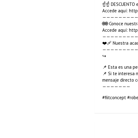
☝☝ DESCUENTO en 
Accede aquí: http
—————————
🌐🌐 Conoce nues
Accede aquí: http
—————————
❤️‍🩹 Nuestra aca
—————————
↪️
📌 Esta es una pe
📌 Si te interesa
mensaje directo c
———————
#fiitconcept #rob
🏋️‍♂️Evita est