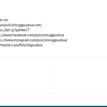
én en:
w.policlinicagipuzkoa.com/
ps://bit.ly/3pN4wCT
://www.facebook.com/policlinicagipuzkoa
s://www.instagram.com/policlinicagipuzkoa/
/twitter.com/PolicliGipuzkoa
cia de sentirse segur@
Los tres consejos de Enri
rimer movimiento en el
conseguir una personalida
📌 Esta es