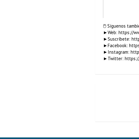
🖱 Síguenos tambi
►Web: https://ww
►Suscríbete: htt
►Facebook: https
►Instagram: http
►Twitter: https:/
🔴La importan
Sostener, el p
tratamiento… 