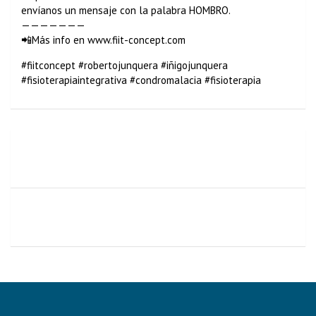
envíanos un mensaje con la palabra HOMBRO.
———————
📲Más info en www.fiit-concept.com
#fiitconcept #robertojunquera #iñigojunquera
#fisioterapiaintegrativa #condromalacia #fisioterapia
Estos son los mejores alimentos de la dieta
mediterránea para tener un cerebro sano
La advertencia de un cardiólogo: consulta con tu médico
antes de tomar estas infusiones