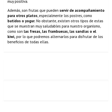
muy positiva.
Además, son frutas que pueden
servir de acompañamiento
para otros platos
, especialmente los postres, como
batidos o yogur.
No obstante, existen otros tipos de estas
que se muestran muy saludables para nuestro organismo,
como son
las fresas, las frambuesas, las sandías o el
kiwi,
por lo que podremos alternarlos para disfrutar de los
beneficios de todas ellas.
💡 ¿Podrías estar sin comer? 💡 Iñigo Junquera está en
plena experiencia de ayuno prolongado,
🔴Riesgos del Ayuno… ¿Cuáles? Este 21 de Marzo
iniciaremos el RETO DEL AYUNO