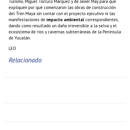
Turismo, Miguel Torruco Márquez y de Javier May para que
expliquen por qué comenzaron las obras de construcción
del Tren Maya sin contar con el proyecto ejecutivo ni las
manifestaciones de
impacto ambiental
correspondientes,
dando como resultado un daño irreversible a la selva y el
ecosistema de ríos y cavernas subterráneas de la Península
de Yucatán.
LEO
Relacionado
Nueve buenas razones para empezar a correr hoy mismo
El paso de la calima por el sur de España, en imágenes